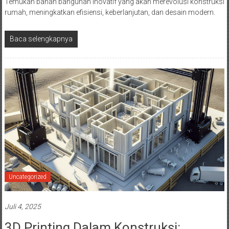
Temukan bahan bangunan inovatif yang akan merevolusi konstruksi
rumah, meningkatkan efisiensi, keberlanjutan, dan desain modern.
Baca selengkapnya
Uncategorized
Juli 4, 2025
3D Printing Dalam Konstruksi: