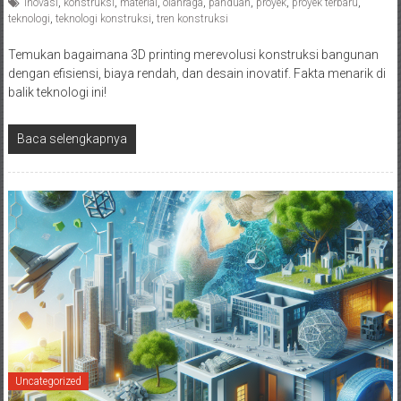
inovasi
,
konstruksi
,
material
,
olahraga
,
panduan
,
proyek
,
proyek terbaru
,
teknologi
,
teknologi konstruksi
,
tren konstruksi
Temukan bagaimana 3D printing merevolusi konstruksi bangunan
dengan efisiensi, biaya rendah, dan desain inovatif. Fakta menarik di
balik teknologi ini!
Baca selengkapnya
Uncategorized