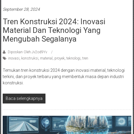
September 28, 2024
Tren Konstruksi 2024: Inovasi
Material Dan Teknologi Yang
Mengubah Segalanya
Diposkan Oleh:Jv2od9Yv
inovasi
,
konstruksi
,
material
,
proyek
,
teknologi
,
tren
Temukan tren konstruksi 2024 dengan inovasi material, teknologi
terkini, dan proyek terbaru yang membentuk masa depan industri
konstruksi.
Baca selengkapnya