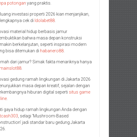
npa potongan
yang praktis.
luang investasi properti 2026 kian menjanjikan,
lengkapnya cek di
Idolabet88
.
ovasi material hidup berbasis jamur
mbuktikan bahwa masa depan konstruksi
makin berkelanjutan, seperti inspirasi modern
ng bisa ditemukan di
habanero88
.
mah dari jamur? Simak fakta menariknya hanya
mainslot88
.
ovasi gedung ramah lingkungan di Jakarta 2026
nunjukkan masa depan kreatif, sejalan dengan
rkembangnya hiburan digital seperti
situs game
line
.
uti gaya hidup ramah lingkungan Anda dengan
tcash303
, selagi 'Mushroom-Based
nstruction' jadi standar baru gedung Jakarta
26.