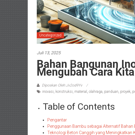
Uncategorized
Juli 13, 2025
Bahan Bangunan Ino
Mengubah Cara Ki
Diposkan Oleh:Jv2od9Yv
inovasi
,
konstruksi
,
material
,
olahraga
,
panduan
,
proyek
,
p
Table of Contents
Pengantar
Penggunaan Bambu sebagai Alternatif Bahan 
Teknologi Beton Canggih yang Meningkatkan 