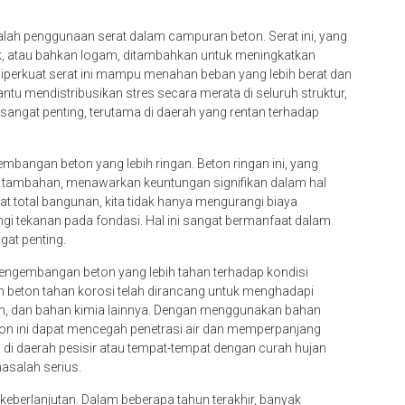
alah penggunaan serat dalam campuran beton. Serat ini, yang
stik, atau bahkan logam, ditambahkan untuk meningkatkan
diperkuat serat ini mampu menahan beban yang lebih berat dan
antu mendistribusikan stres secara merata di seluruh struktur,
sangat penting, terutama di daerah yang rentan terhadap
embangan beton yang lebih ringan. Beton ringan ini, yang
n tambahan, menawarkan keuntungan signifikan dalam hal
t total bangunan, kita tidak hanya mengurangi biaya
gi tekanan pada fondasi. Hal ini sangat bermanfaat dalam
gat penting.
 pengembangan beton yang lebih tahan terhadap kondisi
an beton tahan korosi telah dirancang untuk menghadapi
am, dan bahan kimia lainnya. Dengan menggunakan bahan
beton ini dapat mencegah penetrasi air dan memperpanjang
g di daerah pesisir atau tempat-tempat dengan curah hujan
masalah serius.
 keberlanjutan. Dalam beberapa tahun terakhir, banyak