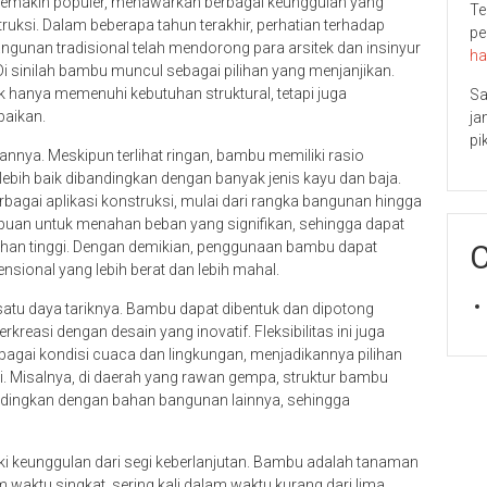
emakin populer, menawarkan berbagai keunggulan yang
Te
ruksi. Dalam beberapa tahun terakhir, perhatian terhadap
pe
ngunan tradisional telah mendorong para arsitek dan insinyur
ha
Di sinilah bambu muncul sebagai pilihan yang menjanjikan.
k hanya memenuhi kebutuhan struktural, tetapi juga
Sa
baikan.
ja
pi
nya. Meskipun terlihat ringan, bambu memiliki rasio
lebih baik dibandingkan dengan banyak jenis kayu dan baja.
bagai aplikasi konstruksi, mulai dari rangka bangunan hingga
mpuan untuk menahan beban yang signifikan, sehingga dapat
ahan tinggi. Dengan demikian, penggunaan bambu dapat
C
ional yang lebih berat dan lebih mahal.
 satu daya tariknya. Bambu dapat dibentuk dan dipotong
easi dengan desain yang inovatif. Fleksibilitas ini juga
agai kondisi cuaca dan lingkungan, menjadikannya pilihan
si. Misalnya, di daerah yang rawan gempa, struktur bambu
ndingkan dengan bahan bangunan lainnya, sehingga
liki keunggulan dari segi keberlanjutan. Bambu adalah tanaman
waktu singkat, sering kali dalam waktu kurang dari lima