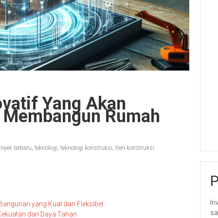
vatif Yang Akan
ta Membangun Rumah
royek terbaru
,
teknologi
,
teknologi konstruksi
,
tren konstruksi
P
In
Bangunan yang Kuat dan Fleksibel
sa
Kekuatan dan Daya Tahan