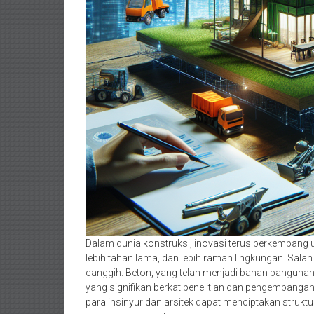
Dalam dunia konstruksi, inovasi terus berkembang
lebih tahan lama, dan lebih ramah lingkungan. Sala
canggih. Beton, yang telah menjadi bahan banguna
yang signifikan berkat penelitian dan pengembanga
para insinyur dan arsitek dapat menciptakan struktur 