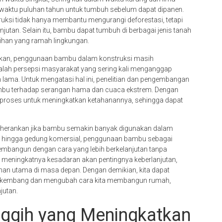
waktu puluhan tahun untuk tumbuh sebelum dapat dipanen.
ksi tidak hanya membantu mengurangi deforestasi, tetapi
njutan. Selain itu, bambu dapat tumbuh di berbagai jenis tanah
lihan yang ramah lingkungan.
kan, penggunaan bambu dalam konstruksi masih
alah persepsi masyarakat yang sering kali menganggap
ama. Untuk mengatasi hal ini, penelitian dan pengembangan
ambu terhadap serangan hama dan cuaca ekstrem. Dengan
iproses untuk meningkatkan ketahanannya, sehingga dapat
ngherankan jika bambu semakin banyak digunakan dalam
gal hingga gedung komersial, penggunaan bambu sebagai
bangun dengan cara yang lebih berkelanjutan tanpa
n meningkatnya kesadaran akan pentingnya keberlanjutan,
an utama di masa depan. Dengan demikian, kita dapat
rkembang dan mengubah cara kita membangun rumah,
jutan.
nggih yang Meningkatkan