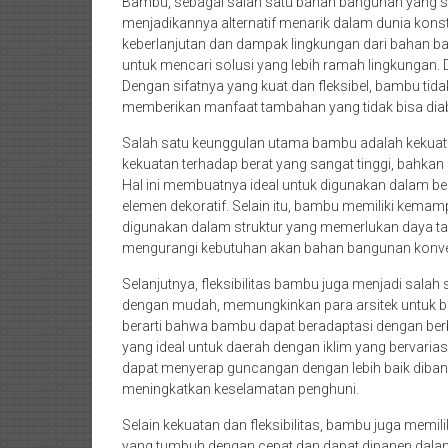
Bambu, sebagai salah satu bahan bangunan yang s
menjadikannya alternatif menarik dalam dunia konst
keberlanjutan dan dampak lingkungan dari bahan ba
untuk mencari solusi yang lebih ramah lingkungan. 
Dengan sifatnya yang kuat dan fleksibel, bambu tida
memberikan manfaat tambahan yang tidak bisa dia
Salah satu keunggulan utama bambu adalah kekuatan
kekuatan terhadap berat yang sangat tinggi, bahkan 
Hal ini membuatnya ideal untuk digunakan dalam ber
elemen dekoratif. Selain itu, bambu memiliki kema
digunakan dalam struktur yang memerlukan daya t
mengurangi kebutuhan akan bahan bangunan konvens
Selanjutnya, fleksibilitas bambu juga menjadi salah
dengan mudah, memungkinkan para arsitek untuk berkr
berarti bahwa bambu dapat beradaptasi dengan berb
yang ideal untuk daerah dengan iklim yang bervaria
dapat menyerap guncangan dengan lebih baik diba
meningkatkan keselamatan penghuni.
Selain kekuatan dan fleksibilitas, bambu juga memi
yang tumbuh dengan cepat dan dapat dipanen dalam 