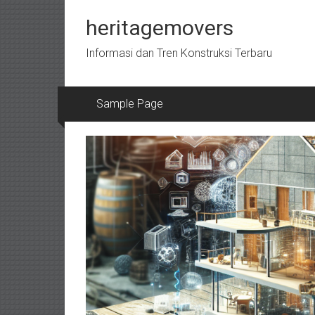
Lompat
ke
heritagemovers
konten
Informasi dan Tren Konstruksi Terbaru
Sample Page