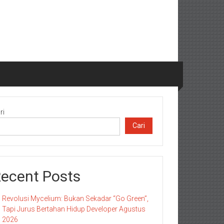
ri
Cari
ecent Posts
Revolusi Mycelium: Bukan Sekadar “Go Green”,
Tapi Jurus Bertahan Hidup Developer Agustus
2026