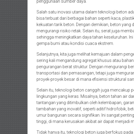
penggunaan sumber daya.
Salah satu inovasi utama dalam teknologi beton ad
bisa terbuat dari berbagai bahan seperti kaca, pla
kekuatan tarik beton. Dengan demikian, beton yang 
mengurangi risiko retak. Selain itu, serat juga memb
sehingga meningkatkan daya tahan keseluruhan. Ini 
gempa bumi atau kondisi cuaca ekstrem.
Selanjutnya, kita juga melihat kemajuan dalam peng
sering kali mengandung agregat khusus atau baha
pengurangan berat struktur. Dengan mengurangi bera
transportasi dan pemasangan, tetapi juga menguran
proyek-proyek besar di mana efisiensi struktural san
Selain itu, teknologi beton canggih juga mencakup
lingkungan yang keras. Misalnya, beton tahan air d
tantangan yang ditimbulkan oleh kelembapan, gar
tambahan yang inovatif, seperti aditif hidrofobik, 
umur bangunan secara signifikan. Ini sangat pentin
tinggi, di mana kerusakan akibat air dapat menjadi 
Tidak hanya itu, teknologi beton juga berfokus pada