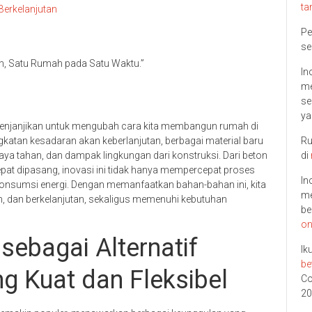
ta
Berkelanjutan
Pe
se
, Satu Rumah pada Satu Waktu.”
In
me
se
ya
enjanjikan untuk mengubah cara kita membangun rumah di
atan kesadaran akan keberlanjutan, berbagai material baru
Ru
aya tahan, dan dampak lingkungan dari konstruksi. Dari beton
di
epat dipasang, inovasi ini tidak hanya mempercepat proses
In
onsumsi energi. Dengan memanfaatkan bahan-bahan ini, kita
me
 dan berkelanjutan, sekaligus memenuhi kebutuhan
be
on
ebagai Alternatif
Ik
be
g Kuat dan Fleksibel
Co
20