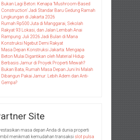
Bukan Lagi Beton: Kenapa ‘Mushroom-Based
Construction’ Jadi Standar Baru Gedung Ramah
Lingkungan di Jakarta 2026
Rumah Rp500 Juta di Manggarai, Sekolah
Rakyat 93 Lokasi, dan Jalan Lembah Anai
Rampung: Juli 2026 Jadi Bulan di Mana
Konstruksi Ngebut Demi Rakyat
Masa Depan Konstruksi Jakarta: Mengapa
Beton Mulai Digantikan oleh Material Hidup
Berbasis Jamur di Proyek Properti Mewah?
Bukan Bata, Rumah Masa Depan Juni Ini Malah
Dibangun Pakai Jamur: Lebih Adem dan Anti-
Gempa?
artner Site
vestasikan masa depan Anda di dunia properti
mbil menikmati kemudahan transaksi
slot pulsa