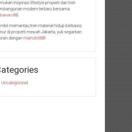
mukan inspirasi lifestyle properti dan tren
mbangunan modern terbaru bersama
banero88
.
mbil memantau tren material hidup berbasis
mur di properti mewah Jakarta, yuk segarkan
kiran dengan
mainslot88
!
ategories
Uncategorized